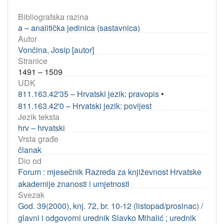
Bibliografska razina
a – analitička jedinica (sastavnica)
Autor
Vončina, Josip [autor]
Stranice
1491 – 1509
UDK
811.163.42'35 – Hrvatski jezik: pravopis
•
811.163.42'0 – Hrvatski jezik: povijest
Jezik teksta
hrv – hrvatski
Vrsta građe
članak
Dio od
Forum : mjesečnik Razreda za književnost Hrvatske
akademije znanosti i umjetnosti
Svezak
God. 39(2000), knj. 72, br. 10-12 (listopad/prosinac) /
glavni i odgovorni urednik Slavko Mihalić ; urednik