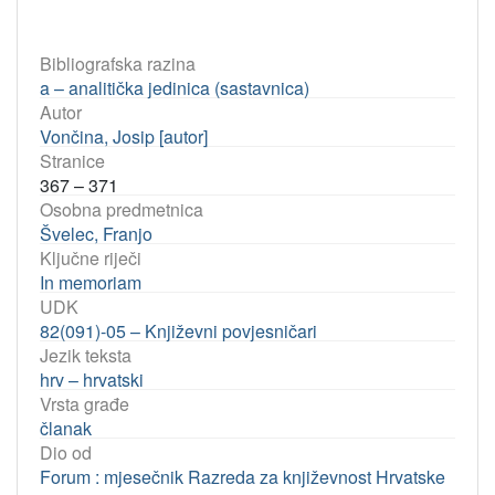
Bibliografska razina
a – analitička jedinica (sastavnica)
Autor
Vončina, Josip [autor]
Stranice
367 – 371
Osobna predmetnica
Švelec, Franjo
Ključne riječi
In memoriam
UDK
82(091)-05 – Književni povjesničari
Jezik teksta
hrv – hrvatski
Vrsta građe
članak
Dio od
Forum : mjesečnik Razreda za književnost Hrvatske