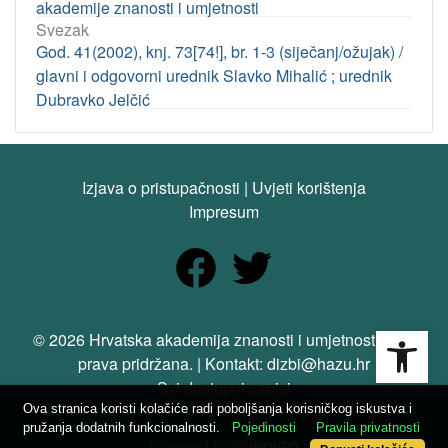
akademije znanosti i umjetnosti
Svezak
God. 41(2002), knj. 73[74!], br. 1-3 (siječanj/ožujak) /
glavni i odgovorni urednik Slavko Mihalić ; urednik
Dubravko Jelčić
Izjava o pristupačnosti
|
Uvjeti korištenja
Impresum
Open
© 2026 Hrvatska akademija znanosti i umjetnosti. Sva
prava pridržana. | Kontakt: dizbi@hazu.hr
Svi dostupni zapisi
Ova stranica koristi kolačiće radi poboljšanja korisničkog iskustva i
pružanja dodatnih funkcionalnosti.
Pojedinosti
Pravila privatnosti