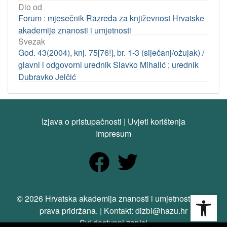
Dio od
Forum : mjesečnik Razreda za književnost Hrvatske
akademije znanosti i umjetnosti
Svezak
God. 43(2004), knj. 75[76!], br. 1-3 (siječanj/ožujak) /
glavni i odgovorni urednik Slavko Mihalić ; urednik
Dubravko Jelčić
Izjava o pristupačnosti
|
Uvjeti korištenja
Impresum
Open
© 2026 Hrvatska akademija znanosti i umjetnosti. Sva
prava pridržana. | Kontakt: dizbi@hazu.hr
Svi dostupni zapisi