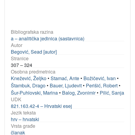
Bibliografska razina
a – analitička jedinica (sastavnica)
Autor
Begović, Sead [autor]
Stranice
307 – 324
Osobna predmetnica
Knežević, Željko
•
Stamać, Ante
•
Božičević, Ivan
•
Štambuk, Drago
•
Bauer, Ljudevit
•
Perišić, Robert
•
Šur-Puhlovski, Marina
•
Balog, Zvonimir
•
Pilić, Sanja
UDK
821.163.42-4 – Hrvatski esej
Jezik teksta
hrv – hrvatski
Vrsta građe
članak