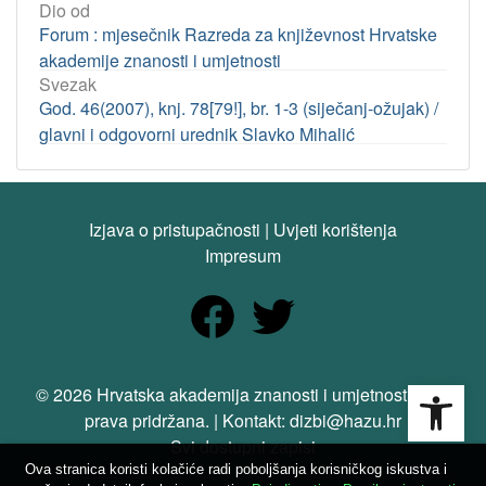
Dio od
Forum : mjesečnik Razreda za književnost Hrvatske
akademije znanosti i umjetnosti
Svezak
God. 46(2007), knj. 78[79!], br. 1-3 (siječanj-ožujak) /
glavni i odgovorni urednik Slavko Mihalić
Izjava o pristupačnosti
|
Uvjeti korištenja
Impresum
Open
© 2026 Hrvatska akademija znanosti i umjetnosti. Sva
prava pridržana. | Kontakt: dizbi@hazu.hr
Svi dostupni zapisi
Ova stranica koristi kolačiće radi poboljšanja korisničkog iskustva i