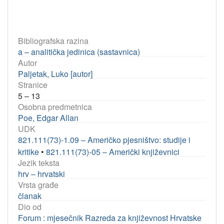
Bibliografska razina
a – analitička jedinica (sastavnica)
Autor
Paljetak, Luko [autor]
Stranice
5 – 13
Osobna predmetnica
Poe, Edgar Allan
UDK
821.111(73)-1.09 – Američko pjesništvo: studije i
kritike
•
821.111(73)-05 – Američki književnici
Jezik teksta
hrv – hrvatski
Vrsta građe
članak
Dio od
Forum : mjesečnik Razreda za književnost Hrvatske