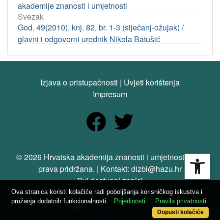
akademije znanosti i umjetnosti
Svezak
God. 49(2010), knj. 82, br. 1-3 (siječanj-ožujak) /
glavni i odgovorni urednik Nikola Batušić
Izjava o pristupačnosti
|
Uvjeti korištenja
Impresum
Open
© 2026 Hrvatska akademija znanosti i umjetnosti. Sva
prava pridržana. | Kontakt: dizbi@hazu.hr
Svi dostupni zapisi
Ova stranica koristi kolačiće radi poboljšanja korisničkog iskustva i
pružanja dodatnih funkcionalnosti.
Pojedinosti
Pravila privatnosti
Dopusti kolačiće