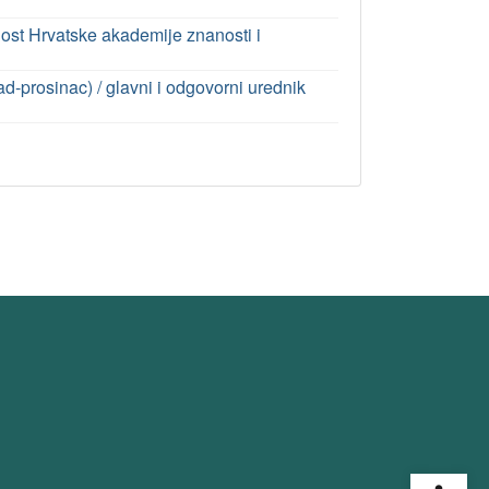
ost Hrvatske akademije znanosti i
pad-prosinac) / glavni i odgovorni urednik
Open