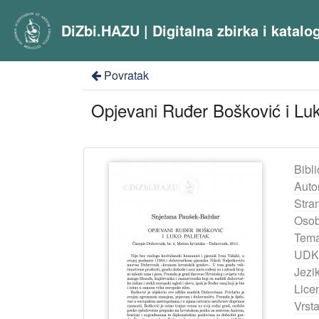
DiZbi.HAZU | Digitalna zbirka i katal
Povratak
Opjevani Ruđer Bošković i Luko
Bibli
Auto
Stra
Osob
Tema
UDK
Jezik
Lice
Vrst