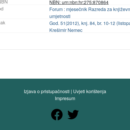
NBN
NBN: urn:nbn:hr:275:870864
od
Forum : mjesečnik Razreda za književn
umjetnosti
ak
God. 51(2012), knj. 84, br. 10-12 (listo
Krešimir Nemec
Izjava o pristupačnosti
|
Uvjeti korištenja
Impresum