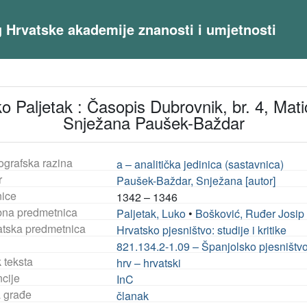
og Hrvatske akademije znanosti i umjetnosti
 Paljetak : Časopis Dubrovnik, br. 4, Mati
Snježana Paušek-Baždar
ografska razina
a – analitička jedinica (sastavnica)
r
Paušek-Baždar, Snježana [autor]
nice
1342 – 1346
na predmetnica
Paljetak, Luko
•
Bošković, Ruđer Josip
tska predmetnica
Hrvatsko pjesništvo: studije i kritike
821.134.2-1.09 – Španjolsko pjesništvo: 
 teksta
hrv – hrvatski
ncije
InC
a građe
članak