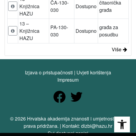
ČA-130-
čitaonička
Knjižnica
Dostupno
030
građa
HAZU
13 –
PA-130-
građa za
Knjižnica
Dostupno
030
posudbu
HAZU
Više
Izjava o pristupačnosti
|
Uvjeti korištenja
Impresum
Open
© 2026 Hrvatska akademija znanosti i umjetnosti. Sva
prava pridržana. | Kontakt: dizbi@hazu.hr
Svi dostupni zapisi