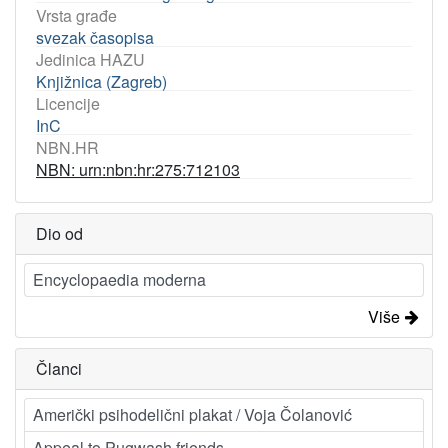
Vrsta građe
svezak časopisa
Jedinica HAZU
Knjižnica (Zagreb)
Licencije
InC
NBN.HR
NBN: urn:nbn:hr:275:712103
Dio od
Encyclopaedia moderna
Više
Članci
Američki psihodelični plakat / Voja Čolanović
Appeal to Pugwash friends