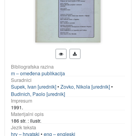
Bibliografska razina
m – omeđena publikacija
Suradnici
Supek, Ivan [urednik]
•
Zovko, Nikola [urednik]
•
Budinich, Paolo [urednik]
Impresum
1991.
Materijalni opis
186 str. : ilustr.
Jezik teksta
hrv – hrvatski
•
eng – engleski