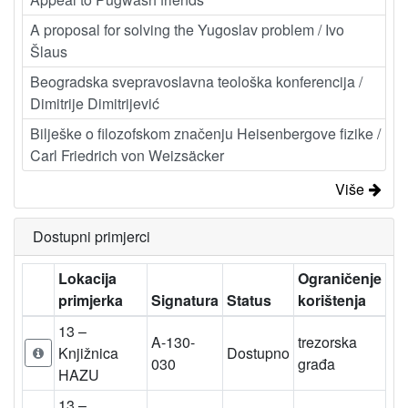
A proposal for solving the Yugoslav problem / Ivo
Šlaus
Beogradska svepravoslavna teološka konferencija /
Dimitrije Dimitrijević
Bilješke o filozofskom značenju Heisenbergove fizike /
Carl Friedrich von Weizsäcker
Više
Dostupni primjerci
Lokacija
Ograničenje
primjerka
Signatura
Status
korištenja
13 –
A-130-
trezorska
Knjižnica
Dostupno
030
građa
HAZU
13 –