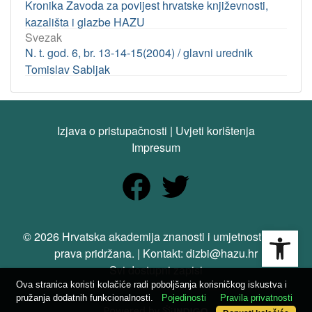
Kronika Zavoda za povijest hrvatske književnosti,
kazališta i glazbe HAZU
Svezak
N. t. god. 6, br. 13-14-15(2004) / glavni urednik
Tomislav Sabljak
Izjava o pristupačnosti
|
Uvjeti korištenja
Impresum
Open
© 2026 Hrvatska akademija znanosti i umjetnosti. Sva
prava pridržana. | Kontakt: dizbi@hazu.hr
Svi dostupni zapisi
Ova stranica koristi kolačiće radi poboljšanja korisničkog iskustva i
pružanja dodatnih funkcionalnosti.
Pojedinosti
Pravila privatnosti