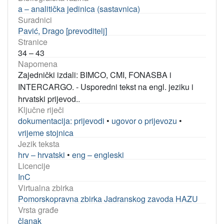
a – analitička jedinica (sastavnica)
Suradnici
Pavić, Drago [prevoditelj]
Stranice
34 – 43
Napomena
Zajednički izdali: BIMCO, CMI, FONASBA i
INTERCARGO. - Usporedni tekst na engl. jeziku i
hrvatski prijevod..
Ključne riječi
dokumentacija: prijevodi
•
ugovor o prijevozu
•
vrijeme stojnica
Jezik teksta
hrv – hrvatski
•
eng – engleski
Licencije
InC
Virtualna zbirka
Pomorskopravna zbirka Jadranskog zavoda HAZU
Vrsta građe
članak