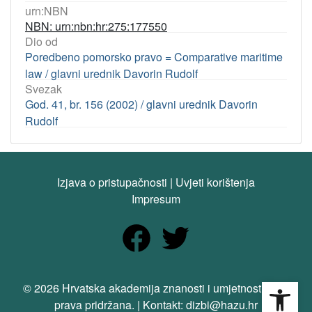
urn:NBN
NBN: urn:nbn:hr:275:177550
Dio od
Poredbeno pomorsko pravo = Comparative maritime
law / glavni urednik Davorin Rudolf
Svezak
God. 41, br. 156 (2002) / glavni urednik Davorin
Rudolf
Izjava o pristupačnosti
|
Uvjeti korištenja
Impresum
Open
© 2026 Hrvatska akademija znanosti i umjetnosti. Sva
prava pridržana. | Kontakt: dizbi@hazu.hr