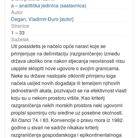
a – analitička jedinica (sastavnica)
Autor
Degan, Vladimir-Đuro [autor]
Stranice
1 – 33
Sažetak
Uti possidetis je načelo opće naravi koje se
primjenjuje na delimitaciju (razgraničenje) između
država ukoliko one nakon stjecanja neovisnosti nisu
uspjele sklopiti nove ugovore o svojim granicama.
Neke su države nastojale otkloniti primjenu toga
načela usljed novih događaja ili temeljem njihovih
jednostranih akata, pozivajući se na efektivnost vlasti
koju su u nekom prostoru vršile. Kao kriterij
razgraničenja nekih morskih prostora neki ugovorni
propisi spominju crtu sredine uz posebne okolnosti.
Ali članci 74. i 83. Konvencije o pravu mora iz 1982.
godine u stvari ne sadrže nikakav kriterij
razgraničenja gospodarskoga i epikontinentalnoga