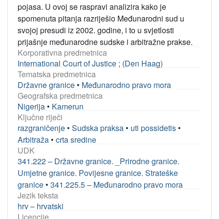
pojasa. U ovoj se raspravi analizira kako je
spomenuta pitanja razriješio Međunarodni sud u
svojoj presudi iz 2002. godine, i to u svjetlosti
prijašnje međunarodne sudske i arbitražne prakse.
Korporativna predmetnica
International Court of Justice ; (Den Haag)
Tematska predmetnica
Državne granice
•
Međunarodno pravo mora
Geografska predmetnica
Nigerija
•
Kamerun
Ključne riječi
razgraničenje
•
Sudska praksa
•
uti possidetis
•
Arbitraža
•
crta sredine
UDK
341.222 – Državne granice. _Prirodne granice.
Umjetne granice. Povijesne granice. Strateške
granice
•
341.225.5 – Međunarodno pravo mora
Jezik teksta
hrv – hrvatski
Licencije