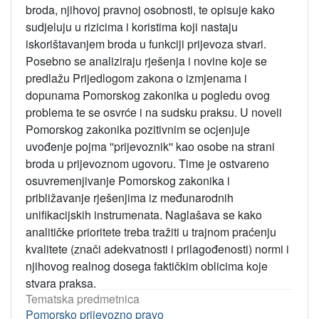
broda, njihovoj pravnoj osobnosti, te opisuje kako
sudjeluju u rizicima i koristima koji nastaju
iskorištavanjem broda u funkciji prijevoza stvari.
Posebno se analiziraju rješenja i novine koje se
predlažu Prijedlogom zakona o izmjenama i
dopunama Pomorskog zakonika u pogledu ovog
problema te se osvrće i na sudsku praksu. U noveli
Pomorskog zakonika pozitivnim se ocjenjuje
uvođenje pojma ''prijevoznik'' kao osobe na strani
broda u prijevoznom ugovoru. Time je ostvareno
osuvremenjivanje Pomorskog zakonika i
približavanje rješenjima iz međunarodnih
unifikacijskih instrumenata. Naglašava se kako
analitičke prioritete treba tražiti u trajnom praćenju
kvalitete (znači adekvatnosti i prilagođenosti) normi i
njihovog realnog dosega faktičkim oblicima koje
stvara praksa.
Tematska predmetnica
Pomorsko prijevozno pravo