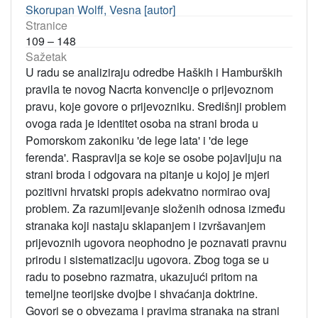
Skorupan Wolff, Vesna [autor]
Stranice
109 – 148
Sažetak
U radu se analiziraju odredbe Haških i Hamburških
pravila te novog Nacrta konvencije o prijevoznom
pravu, koje govore o prijevozniku. Središnji problem
ovoga rada je identitet osoba na strani broda u
Pomorskom zakoniku 'de lege lata' i 'de lege
ferenda'. Raspravlja se koje se osobe pojavljuju na
strani broda i odgovara na pitanje u kojoj je mjeri
pozitivni hrvatski propis adekvatno normirao ovaj
problem. Za razumijevanje složenih odnosa između
stranaka koji nastaju sklapanjem i izvršavanjem
prijevoznih ugovora neophodno je poznavati pravnu
prirodu i sistematizaciju ugovora. Zbog toga se u
radu to posebno razmatra, ukazujući pritom na
temeljne teorijske dvojbe i shvaćanja doktrine.
Govori se o obvezama i pravima stranaka na strani