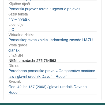
Ključne riječi
Pomorski prijevoz tereta
•
ugovor o prijevozu
Jezik teksta
hrv – hrvatski
Licencije
InC
Virtualna zbirka
Pomorskopravna zbirka Jadranskog zavoda HAZU
Vrsta građe
članak
urn:NBN
NBN: urn:nbn:hr:275:764563
Dio od
Poredbeno pomorsko pravo = Comparative maritime
law / glavni urednik Davorin Rudolf
Svezak
God. 42, br. 157 (2003) / glavni urednik Davorin
Rudolf