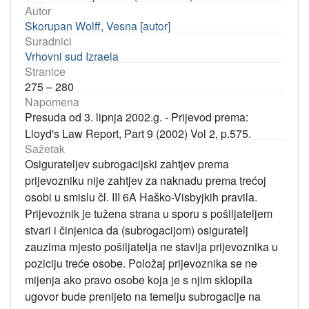
Autor
Skorupan Wolff, Vesna [autor]
Suradnici
Vrhovni sud Izraela
Stranice
275 – 280
Napomena
Presuda od 3. lipnja 2002.g. - Prijevod prema:
Lloyd's Law Report, Part 9 (2002) Vol 2, p.575.
Sažetak
Osigurateljev subrogacijski zahtjev prema
prijevozniku nije zahtjev za naknadu prema trećoj
osobi u smislu čl. III 6A Haško-Visbyjkih pravila.
Prijevoznik je tužena strana u sporu s pošiljateljem
stvari i činjenica da (subrogacijom) osiguratelj
zauzima mjesto pošiljatelja ne stavlja prijevoznika u
poziciju treće osobe. Položaj prijevoznika se ne
mijenja ako pravo osobe koja je s njim sklopila
ugovor bude prenijeto na temelju subrogacije na