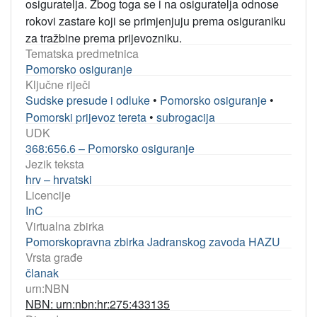
osiguratelja. Zbog toga se i na osiguratelja odnose
rokovi zastare koji se primjenjuju prema osiguraniku
za tražbine prema prijevozniku.
Tematska predmetnica
Pomorsko osiguranje
Ključne riječi
Sudske presude i odluke
•
Pomorsko osiguranje
•
Pomorski prijevoz tereta
•
subrogacija
UDK
368:656.6 – Pomorsko osiguranje
Jezik teksta
hrv – hrvatski
Licencije
InC
Virtualna zbirka
Pomorskopravna zbirka Jadranskog zavoda HAZU
Vrsta građe
članak
urn:NBN
NBN: urn:nbn:hr:275:433135