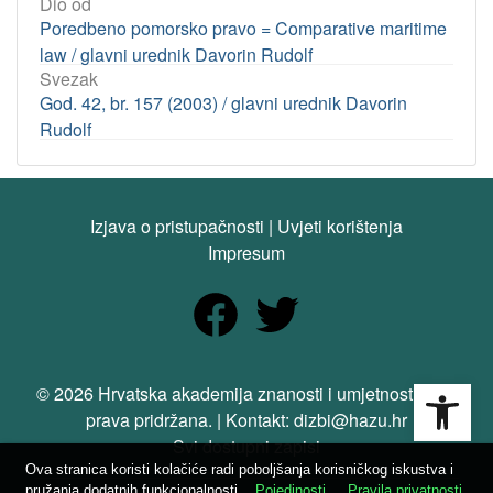
Dio od
Poredbeno pomorsko pravo = Comparative maritime
law / glavni urednik Davorin Rudolf
Svezak
God. 42, br. 157 (2003) / glavni urednik Davorin
Rudolf
Izjava o pristupačnosti
|
Uvjeti korištenja
Impresum
Open
© 2026 Hrvatska akademija znanosti i umjetnosti. Sva
prava pridržana. | Kontakt: dizbi@hazu.hr
Svi dostupni zapisi
Ova stranica koristi kolačiće radi poboljšanja korisničkog iskustva i
pružanja dodatnih funkcionalnosti.
Pojedinosti
Pravila privatnosti