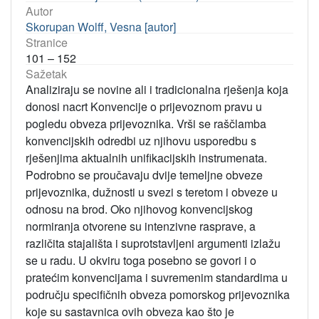
Autor
Skorupan Wolff, Vesna [autor]
Stranice
101 – 152
Sažetak
Analiziraju se novine ali i tradicionalna rješenja koja
donosi nacrt Konvencije o prijevoznom pravu u
pogledu obveza prijevoznika. Vrši se raščlamba
konvencijskih odredbi uz njihovu usporedbu s
rješenjima aktualnih unifikacijskih instrumenata.
Podrobno se proučavaju dvije temeljne obveze
prijevoznika, dužnosti u svezi s teretom i obveze u
odnosu na brod. Oko njihovog konvencijskog
normiranja otvorene su intenzivne rasprave, a
različita stajališta i suprotstavljeni argumenti izlažu
se u radu. U okviru toga posebno se govori i o
pratećim konvencijama i suvremenim standardima u
području specifičnih obveza pomorskog prijevoznika
koje su sastavnica ovih obveza kao što je