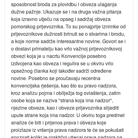
sposobnost broda za plovidbu i obveza ulaganja
dužne pažnje. Ukazuje se i na druga važna pitanja
koja izravno utječu na opseg i sadržaj obveza
pomorskog prijevoznika. To su ponajprije iznimke od
prijevoznikove dužnosti brinuti se o stvarima i brodu,
a koje norme sadrže interesantne novine. Govori se i
o dostavi primatelju kao vrlo važnoj prijevoznikovoj
obvezi koja je u nacrtu Konvencije posebno
izdvojena kao obveza i regulira se u okviru vrlo
opsežnog članka koji također sadrži određene
novine. Posebno se proučavaju recentna
konvencijska rješenja, kao što su pravo nadzora,
kroz analizu pojma i obilježja tog ovlaštenja, zatim
osobe koja se naziva ''strana koja ima nadzor'',
njezine obveze, kao i obveze prijevoznika slijediti
upute strane koja ima nadzor. U okviru toga predmet
analize će biti i prijenos prava i obveza koje
proizlaze iz vršenja prava nadzora te će se pokušati
spoznati koliki je praktični utjecaj prava nadzora na