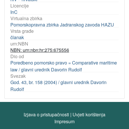
Licencije
InC
Virtualna zbirka
Pomorskopravna zbirka Jadranskog zavoda HAZU
Vrsta građe
članak
urn:NBN
NBN: urn:nbn:hr:275:675556
Dio od
Poredbeno pomorsko pravo = Comparative maritime
law / glavni urednik Davorin Rudolf
Svezak
God. 43, br. 158 (2004) / glavni urednik Davorin
Rudolf
Izjava o pristupačnosti
|
Uvjeti korištenja
Impresum