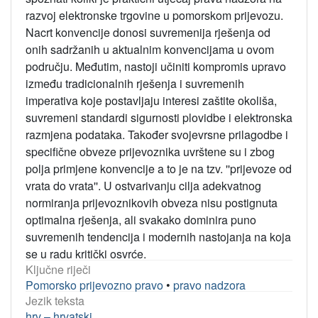
razvoj elektronske trgovine u pomorskom prijevozu.
Nacrt konvencije donosi suvremenija rješenja od
onih sadržanih u aktualnim konvencijama u ovom
području. Međutim, nastoji učiniti kompromis upravo
između tradicionalnih rješenja i suvremenih
imperativa koje postavljaju interesi zaštite okoliša,
suvremeni standardi sigurnosti plovidbe i elektronska
razmjena podataka. Također svojevrsne prilagodbe i
specifične obveze prijevoznika uvrštene su i zbog
polja primjene konvencije a to je na tzv. ''prijevoze od
vrata do vrata''. U ostvarivanju cilja adekvatnog
normiranja prijevoznikovih obveza nisu postignuta
optimalna rješenja, ali svakako dominira puno
suvremenih tendencija i modernih nastojanja na koja
se u radu kritički osvrće.
Ključne riječi
Pomorsko prijevozno pravo
•
pravo nadzora
Jezik teksta
hrv – hrvatski