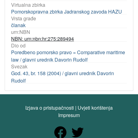
Virtualna zbirka
Pomorskopravna zbirka Jadranskog zavoda HAZU
Vrsta građe
članak
urn:NBN
NBN: urn:nbn:hr:275:289494
Dio od
Poredbeno pomorsko pravo = Comparative maritime
law / glavni urednik Davorin Rudolf
Svezak
God. 43, br. 158 (2004) / glavni urednik Davorin
Rudolf
Izjava o pristupačnosti
|
Uvjeti korištenja
Impresum