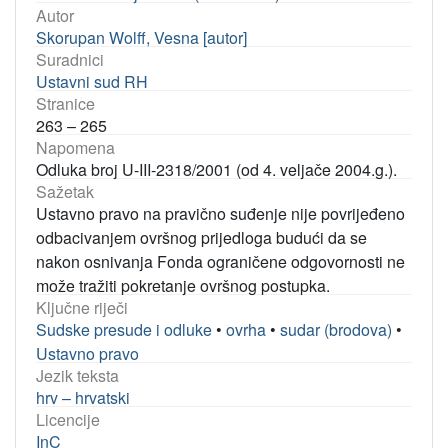
Autor
Skorupan Wolff, Vesna [autor]
Suradnici
Ustavni sud RH
Stranice
263 – 265
Napomena
Odluka broj U-III-2318/2001 (od 4. veljače 2004.g.).
Sažetak
Ustavno pravo na pravično suđenje nije povrijeđeno
odbacivanjem ovršnog prijedloga budući da se
nakon osnivanja Fonda ograničene odgovornosti ne
može tražiti pokretanje ovršnog postupka.
Ključne riječi
Sudske presude i odluke
•
ovrha
•
sudar (brodova)
•
Ustavno pravo
Jezik teksta
hrv – hrvatski
Licencije
InC