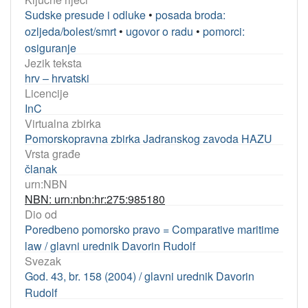
Sudske presude i odluke
•
posada broda:
ozljeda/bolest/smrt
•
ugovor o radu
•
pomorci:
osiguranje
Jezik teksta
hrv – hrvatski
Licencije
InC
Virtualna zbirka
Pomorskopravna zbirka Jadranskog zavoda HAZU
Vrsta građe
članak
urn:NBN
NBN: urn:nbn:hr:275:985180
Dio od
Poredbeno pomorsko pravo = Comparative maritime
law / glavni urednik Davorin Rudolf
Svezak
God. 43, br. 158 (2004) / glavni urednik Davorin
Rudolf