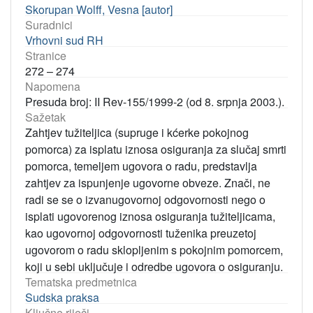
Skorupan Wolff, Vesna [autor]
Suradnici
Vrhovni sud RH
Stranice
272 – 274
Napomena
Presuda broj: II Rev-155/1999-2 (od 8. srpnja 2003.).
Sažetak
Zahtjev tužiteljica (supruge i kćerke pokojnog
pomorca) za isplatu iznosa osiguranja za slučaj smrti
pomorca, temeljem ugovora o radu, predstavlja
zahtjev za ispunjenje ugovorne obveze. Znači, ne
radi se se o izvanugovornoj odgovornosti nego o
isplati ugovorenog iznosa osiguranja tužiteljicama,
kao ugovornoj odgovornosti tuženika preuzetoj
ugovorom o radu sklopljenim s pokojnim pomorcem,
koji u sebi uključuje i odredbe ugovora o osiguranju.
Tematska predmetnica
Sudska praksa
Ključne riječi