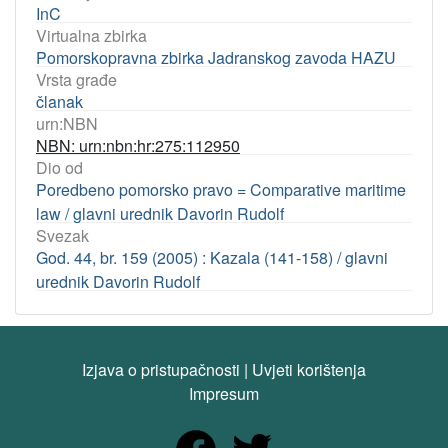
InC
Virtualna zbirka
Pomorskopravna zbirka Jadranskog zavoda HAZU
Vrsta građe
članak
urn:NBN
NBN: urn:nbn:hr:275:112950
Dio od
Poredbeno pomorsko pravo = Comparative maritime
law / glavni urednik Davorin Rudolf
Svezak
God. 44, br. 159 (2005) : Kazala (141-158) / glavni
urednik Davorin Rudolf
Izjava o pristupačnosti
|
Uvjeti korištenja
Impresum