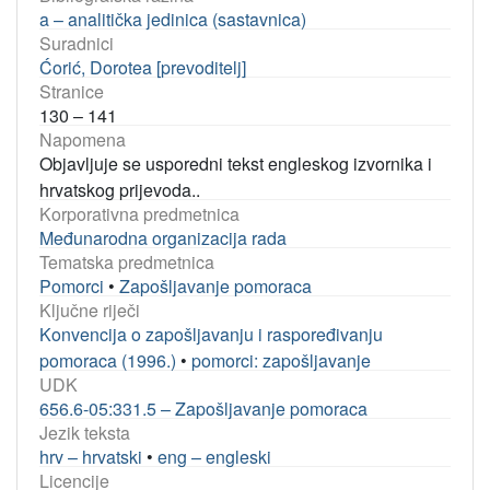
a – analitička jedinica (sastavnica)
Suradnici
Ćorić, Dorotea [prevoditelj]
Stranice
130 – 141
Napomena
Objavljuje se usporedni tekst engleskog izvornika i
hrvatskog prijevoda..
Korporativna predmetnica
Međunarodna organizacija rada
Tematska predmetnica
Pomorci
•
Zapošljavanje pomoraca
Ključne riječi
Konvencija o zapošljavanju i raspoređivanju
pomoraca (1996.)
•
pomorci: zapošljavanje
UDK
656.6-05:331.5 – Zapošljavanje pomoraca
Jezik teksta
hrv – hrvatski
•
eng – engleski
Licencije