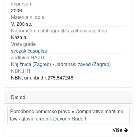
Impresum
2006.
Materijalni opis
V, 203 str.
Napomena o bibliografiji/kazalima/sažecima
Kazala
Vrsta građe
svezak časopisa
Jedinica HAZU
Knjižnica (Zagreb)
•
Jadranski zavod (Zagreb)
NBN.HR
NBN: urn:nbn:hr:275:547248
Dio od
Poredbeno pomorsko pravo = Comparative maritime
law / glavni urednik Davorin Rudolf
Više