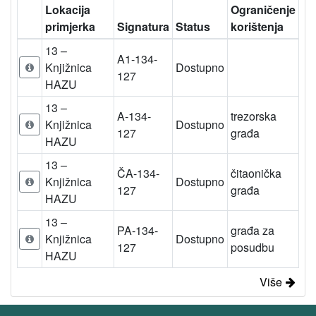
Lokacija
Ograničenje
primjerka
Signatura
Status
korištenja
13 –
A1-134-
Knjižnica
Dostupno
127
HAZU
13 –
A-134-
trezorska
Knjižnica
Dostupno
127
građa
HAZU
13 –
ČA-134-
čitaonička
Knjižnica
Dostupno
127
građa
HAZU
13 –
PA-134-
građa za
Knjižnica
Dostupno
127
posudbu
HAZU
Više