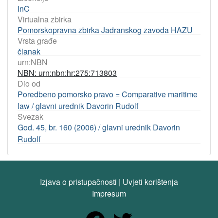
InC
Virtualna zbirka
Pomorskopravna zbirka Jadranskog zavoda HAZU
Vrsta građe
članak
urn:NBN
NBN: urn:nbn:hr:275:713803
Dio od
Poredbeno pomorsko pravo = Comparative maritime
law / glavni urednik Davorin Rudolf
Svezak
God. 45, br. 160 (2006) / glavni urednik Davorin
Rudolf
Izjava o pristupačnosti
|
Uvjeti korištenja
Impresum