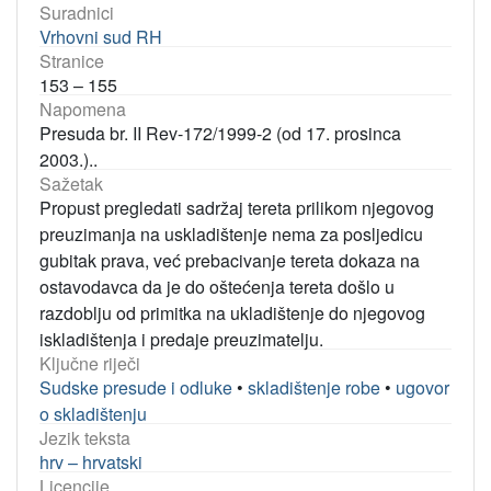
Suradnici
Vrhovni sud RH
Stranice
153 – 155
Napomena
Presuda br. II Rev-172/1999-2 (od 17. prosinca
2003.)..
Sažetak
Propust pregledati sadržaj tereta prilikom njegovog
preuzimanja na uskladištenje nema za posljedicu
gubitak prava, već prebacivanje tereta dokaza na
ostavodavca da je do oštećenja tereta došlo u
razdoblju od primitka na ukladištenje do njegovog
iskladištenja i predaje preuzimatelju.
Ključne riječi
Sudske presude i odluke
•
skladištenje robe
•
ugovor
o skladištenju
Jezik teksta
hrv – hrvatski
Licencije