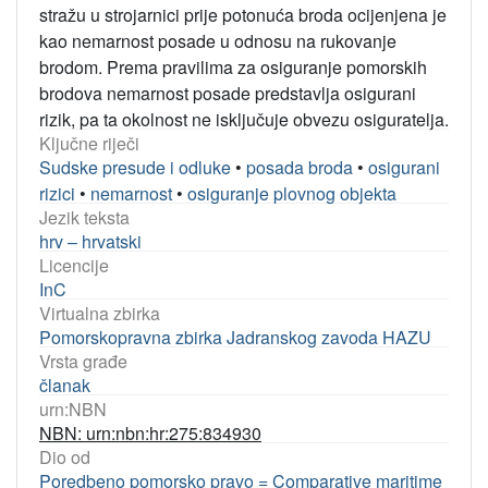
stražu u strojarnici prije potonuća broda ocijenjena je
kao nemarnost posade u odnosu na rukovanje
brodom. Prema pravilima za osiguranje pomorskih
brodova nemarnost posade predstavlja osigurani
rizik, pa ta okolnost ne isključuje obvezu osiguratelja.
Ključne riječi
Sudske presude i odluke
•
posada broda
•
osigurani
rizici
•
nemarnost
•
osiguranje plovnog objekta
Jezik teksta
hrv – hrvatski
Licencije
InC
Virtualna zbirka
Pomorskopravna zbirka Jadranskog zavoda HAZU
Vrsta građe
članak
urn:NBN
NBN: urn:nbn:hr:275:834930
Dio od
Poredbeno pomorsko pravo = Comparative maritime