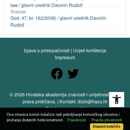
law / glavni urednik Davorin Rudolf
Svezak
God. 47, br. 162(2008) / glavni urednik Davorin
Rudolf
Izjava o pristupačnosti
|
Uvjeti korištenja
Impresum
Open
© 2026 Hrvatska akademija znanosti i umjetnosti. Sva
prava pridržana. | Kontakt: dizbi@hazu.hr
Svi dostupni zapisi
Ova stranica koristi kolačiće radi poboljšanja korisničkog iskustva i
pružanja dodatnih funkcionalnosti.
Pojedinosti
Pravila privatnosti
Dopusti kolačiće