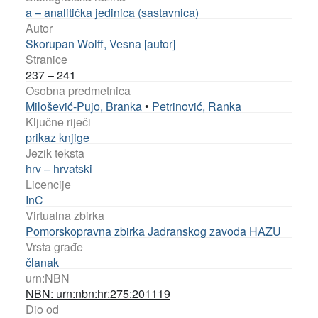
a – analitička jedinica (sastavnica)
Autor
Skorupan Wolff, Vesna [autor]
Stranice
237 – 241
Osobna predmetnica
Milošević-Pujo, Branka
•
Petrinović, Ranka
Ključne riječi
prikaz knjige
Jezik teksta
hrv – hrvatski
Licencije
InC
Virtualna zbirka
Pomorskopravna zbirka Jadranskog zavoda HAZU
Vrsta građe
članak
urn:NBN
NBN: urn:nbn:hr:275:201119
Dio od