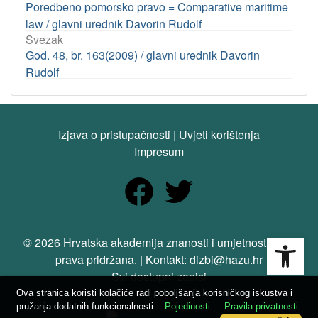
Poredbeno pomorsko pravo = Comparative maritime
law / glavni urednik Davorin Rudolf
Svezak
God. 48, br. 163(2009) / glavni urednik Davorin
Rudolf
Izjava o pristupačnosti
|
Uvjeti korištenja
Impresum
Open
© 2026 Hrvatska akademija znanosti i umjetnosti. Sva
prava pridržana. | Kontakt: dizbi@hazu.hr
Svi dostupni zapisi
Ova stranica koristi kolačiće radi poboljšanja korisničkog iskustva i
pružanja dodatnih funkcionalnosti.
Pojedinosti
Pravila privatnosti