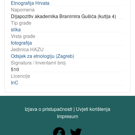
Etnografija Hrvata
Napomena
Dijapozitiv akademika Branimira Gušića (kutija 4)
Tip građe
slika
Vrsta građe
fotografija
Jedinica HAZU
Odsjek za etnologiju (Zagreb)
Signatura / Inventarni broj
510
Licencije
InC
Izjava o pristupačnosti
|
Uvjeti korištenja
Impresum