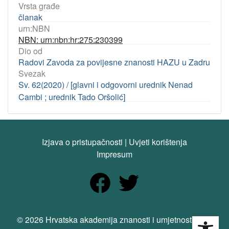
Vrsta građe
članak
urn:NBN
NBN: urn:nbn:hr:275:230399
Dio od
Radovi Zavoda za povijesne znanosti HAZU u Zadru
Svezak
Sv. 62(2020) / [glavni i odgovorni urednik Nenad
Cambi ; urednik Tado Oršolić]
Izjava o pristupačnosti
|
Uvjeti korištenja
Impresum
Open
© 2026 Hrvatska akademija znanosti i umjetnosti. Sva