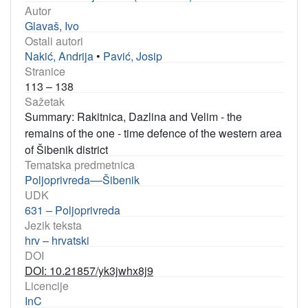
Autor
Glavaš, Ivo
Ostali autori
Nakić, Andrija
•
Pavić, Josip
Stranice
113 – 138
Sažetak
Summary: Rakitnica, Dazlina and Velim - the
remains of the one - time defence of the western area
of Šibenik district
Tematska predmetnica
Poljoprivreda––Šibenik
UDK
631 – Poljoprivreda
Jezik teksta
hrv – hrvatski
DOI
DOI: 10.21857/yk3jwhx8j9
Licencije
InC