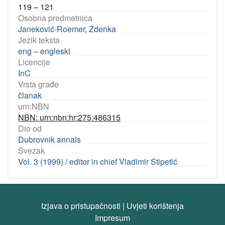
119 – 121
Osobna predmetnica
Janeković-Roemer, Zdenka
Jezik teksta
eng – engleski
Licencije
InC
Vrsta građe
članak
urn:NBN
NBN: urn:nbn:hr:275:486315
Dio od
Dubrovnik annals
Svezak
Vol. 3 (1999) / editor in chief Vladimir Stipetić
Izjava o pristupačnosti
|
Uvjeti korištenja
Impresum