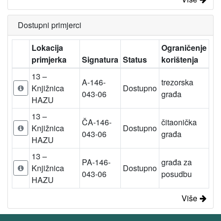
Dostupni primjerci
Lokacija
Ograničenje
primjerka
Signatura
Status
korištenja
13 –
A-146-
trezorska
Knjižnica
Dostupno
043-06
građa
HAZU
13 –
ČA-146-
čitaonička
Knjižnica
Dostupno
043-06
građa
HAZU
13 –
PA-146-
građa za
Knjižnica
Dostupno
043-06
posudbu
HAZU
Više