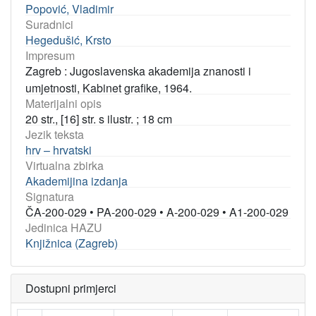
Popović, Vladimir
Suradnici
Hegedušić, Krsto
Impresum
Zagreb : Jugoslavenska akademija znanosti i
umjetnosti, Kabinet grafike, 1964.
Materijalni opis
20 str., [16] str. s ilustr. ; 18 cm
Jezik teksta
hrv – hrvatski
Virtualna zbirka
Akademijina izdanja
Signatura
ČA-200-029
•
PA-200-029
•
A-200-029
•
A1-200-029
Jedinica HAZU
Knjižnica (Zagreb)
Dostupni primjerci