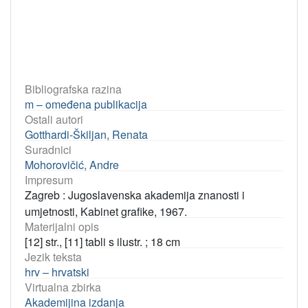
Bibliografska razina
m – omeđena publikacija
Ostali autori
Gotthardi-Škiljan, Renata
Suradnici
Mohorovičić, Andre
Impresum
Zagreb : Jugoslavenska akademija znanosti i
umjetnosti, Kabinet grafike, 1967.
Materijalni opis
[12] str., [11] tabli s ilustr. ; 18 cm
Jezik teksta
hrv – hrvatski
Virtualna zbirka
Akademijina izdanja