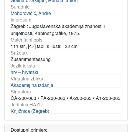
Gotthardi-Škiljan, Renata [autor]
Suradnici
Mohorovičić, Andre
Impresum
Zagreb : Jugoslavenska akademija znanosti i
umjetnosti, Kabinet grafike, 1975.
Materijalni opis
111 str., [47] tabli s ilustr. ; 22 cm
Sažetak
Zusammenfassung
Jezik teksta
hrv – hrvatski
Virtualna zbirka
Akademijina izdanja
Signatura
ČA-200-063
•
PA-200-063
•
A-200-063
•
A1-200-063
Jedinica HAZU
Knjižnica (Zagreb)
Dostupni primjerci