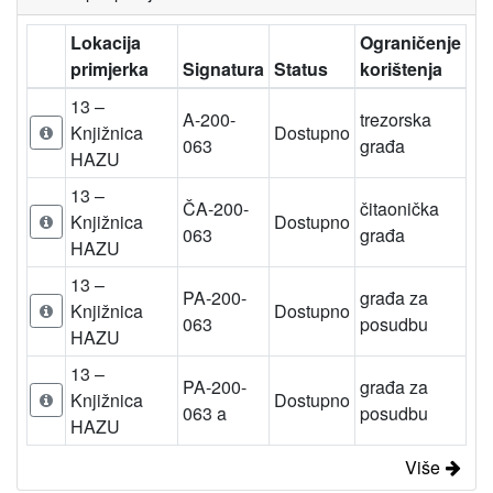
Lokacija
Ograničenje
primjerka
Signatura
Status
korištenja
13 –
A-200-
trezorska
Knjižnica
Dostupno
063
građa
HAZU
13 –
ČA-200-
čitaonička
Knjižnica
Dostupno
063
građa
HAZU
13 –
PA-200-
građa za
Knjižnica
Dostupno
063
posudbu
HAZU
13 –
PA-200-
građa za
Knjižnica
Dostupno
063 a
posudbu
HAZU
Više