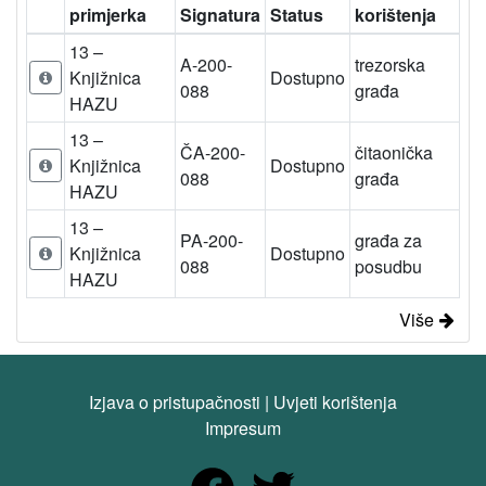
primjerka
Signatura
Status
korištenja
13 –
A-200-
trezorska
Knjižnica
Dostupno
088
građa
HAZU
13 –
ČA-200-
čitaonička
Knjižnica
Dostupno
088
građa
HAZU
13 –
PA-200-
građa za
Knjižnica
Dostupno
088
posudbu
HAZU
Više
Izjava o pristupačnosti
|
Uvjeti korištenja
Impresum