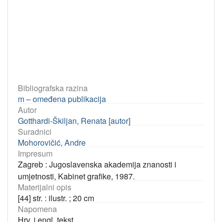
Bibliografska razina
m – omeđena publikacija
Autor
Gotthardi-Škiljan, Renata [autor]
Suradnici
Mohorovičić, Andre
Impresum
Zagreb : Jugoslavenska akademija znanosti i
umjetnosti, Kabinet grafike, 1987.
Materijalni opis
[44] str. : ilustr. ; 20 cm
Napomena
Hrv. i engl. tekst.