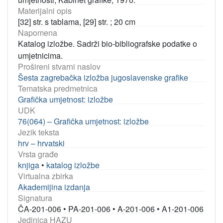
Materijalni opis
[32] str. s tablama, [29] str. ; 20 cm
Napomena
Katalog izložbe. Sadrži bio-bibliografske podatke o
umjetnicima.
Prošireni stvarni naslov
Šesta zagrebačka izložba jugoslavenske grafike
Tematska predmetnica
Grafička umjetnost: izložbe
UDK
76(064) – Grafička umjetnost: izložbe
Jezik teksta
hrv – hrvatski
Vrsta građe
knjiga
•
katalog izložbe
Virtualna zbirka
Akademijina izdanja
Signatura
ČA-201-006
•
PA-201-006
•
A-201-006
•
A1-201-006
Jedinica HAZU