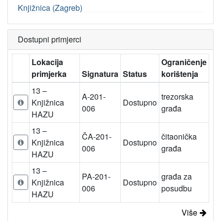
Knjižnica (Zagreb)
Dostupni primjerci
Lokacija
Ograničenje
primjerka
Signatura
Status
korištenja
13 –
A-201-
trezorska
Knjižnica
Dostupno
006
građa
HAZU
13 –
ČA-201-
čitaonička
Knjižnica
Dostupno
006
građa
HAZU
13 –
PA-201-
građa za
Knjižnica
Dostupno
006
posudbu
HAZU
Više