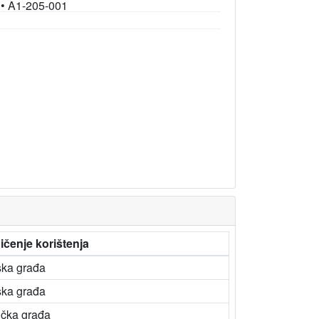
•
A1-205-001
ičenje korištenja
ska građa
ska građa
ička građa