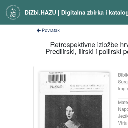
DiZbi.HAZU | Digitalna zbirka i katal
Povratak
Retrospektivne izložbe hrv
Predilirski, ilirski i poilirs
Bibli
Sura
Impr
Mater
Nap
Jezik
Virtu