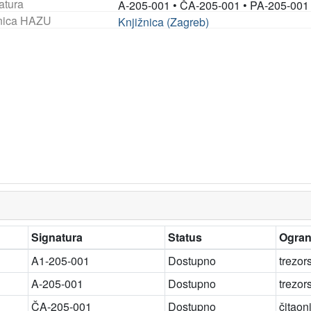
atura
A-205-001
•
ČA-205-001
•
PA-205-001
nica HAZU
Knjižnica (Zagreb)
Signatura
Status
Ogran
A1-205-001
Dostupno
trezor
A-205-001
Dostupno
trezor
ČA-205-001
Dostupno
čitaon