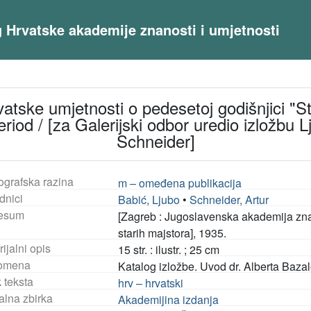
og Hrvatske akademije znanosti i umjetnosti
atske umjetnosti o pedesetoj godišnjici "St
ki period / [za Galerijski odbor uredio izložbu
Schneider]
ografska razina
m – omeđena publikacija
dnici
Babić, Ljubo
•
Schneider, Artur
esum
[Zagreb : Jugoslavenska akademija znan
starih majstora], 1935.
ijalni opis
15 str. : ilustr. ; 25 cm
omena
Katalog izložbe. Uvod dr. Alberta Bazal
 teksta
hrv – hrvatski
alna zbirka
Akademijina izdanja