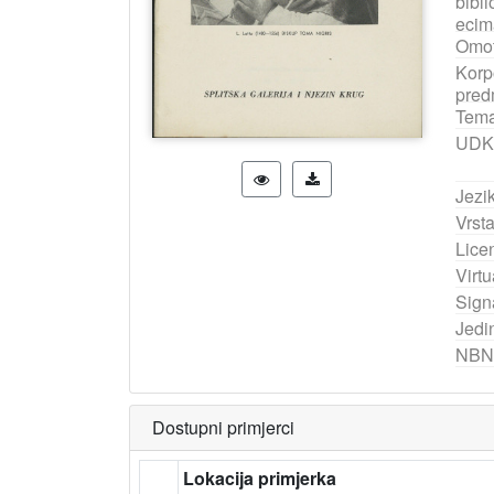
bibli
ecim
Omot
Korp
pred
Tema
UDK
Jezik
Vrst
Lice
Virtu
Sign
Jedi
NBN
Dostupni primjerci
Lokacija primjerka