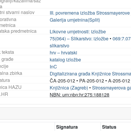
ografiji/kazalima/saž
a
ni stvarni naslov
III. povremena izložba Strossmayerove g
orativna
Galerija umjetnina(Split)
metnica
tska predmetnica
Likovne umjetnosti: izložbe
75(064) – Slikarstvo: izložbe
•
069:7.07
slikarstvo
 teksta
hrv – hrvatski
a građe
katalog izložbe
ncije
InC
alna zbirka
Digitalizirana građa Knjižnice Strossm
atura
ČA-205-012
•
PA-205-012
•
A-205-012
nica HAZU
Knjižnica (Zagreb)
•
Strossmayerova gal
.HR
NBN: urn:nbn:hr:275:188128
Signatura
Status