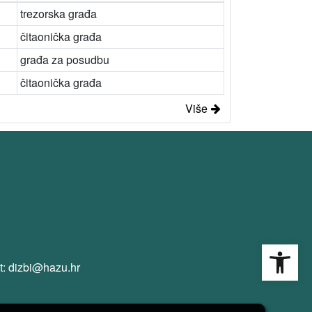
trezorska građa
čitaonička građa
građa za posudbu
čitaonička građa
Više
Open
t: dizbi@hazu.hr