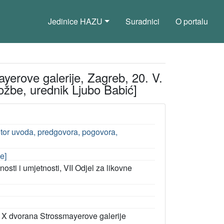
Jedinice HAZU
Suradnici
O portalu
ayerove galerije, Zagreb, 20. V.
zložbe, urednik Ljubo Babić]
autor uvoda, predgovora, pogovora,
e]
sti i umjetnosti, VII Odjel za likovne
ba X dvorana Strossmayerove galerije