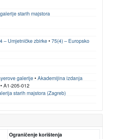
alerije starih majstora
4 – Umjetničke zbirke
•
75(4) – Europsko
ayerove galerije
•
Akademijina izdanja
•
A1-205-012
erija starih majstora (Zagreb)
Ograničenje korištenja