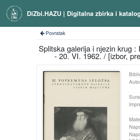
DiZbi.HAZU | Digitalna zbirka i katal
Povratak
Splitska galerija i njezin krug
- 20. VI. 1962. / [izbor, p
Bibli
Auto
Sura
Impr
Mater
Nap
Nap