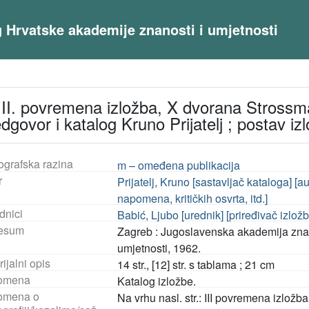
og Hrvatske akademije znanosti i umjetnosti
 : III. povremena izložba, X dvorana Strossm
redgovor i katalog Kruno Prijatelj ; postav i
ografska razina
m – omeđena publikacija
r
Prijatelj, Kruno [sastavljač kataloga] [
napomena, kritičkih osvrta, itd.]
dnici
Babić, Ljubo [urednik] [priređivač izložb
esum
Zagreb : Jugoslavenska akademija znano
umjetnosti, 1962.
ijalni opis
14 str., [12] str. s tablama ; 21 cm
omena
Katalog izložbe.
omena o
Na vrhu nasl. str.: III povremena izlož