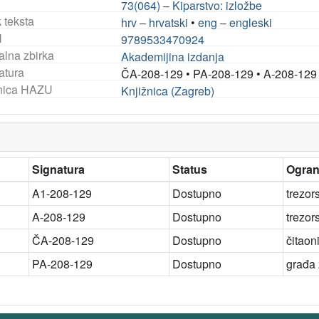
73(064) – Kiparstvo: izložbe
 teksta
hrv – hrvatski
•
eng – engleski
N
9789533470924
alna zbirka
Akademijina izdanja
atura
ČA-208-129
•
PA-208-129
•
A-208-129
nica HAZU
Knjižnica (Zagreb)
Signatura
Status
Ogran
A1-208-129
Dostupno
trezor
A-208-129
Dostupno
trezor
ČA-208-129
Dostupno
čitaon
PA-208-129
Dostupno
građa