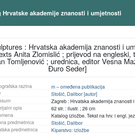
og Hrvatske akademije znanosti i umjetnosti
ulptures : Hrvatska akademija znanosti i umje
texts Anita Zlomislić ; prijevod na englesk
an Tomljenović ; urednica, editor Vesna Maž
Đuro Seder]
ografska razina
m – omeđena publikacija
r
Stošić, Dalibor [autor]
esum
Zagreb : Hrvatska akademija znanosti i 
ijalni opis
62 str. : ilustr. ; 26 cm
omena
Katalog izložbe. Tekst na hrv. i engl. jez
na predmetnica
Stošić, Dalibor
tska predmetnica
Kiparstvo: izložbe