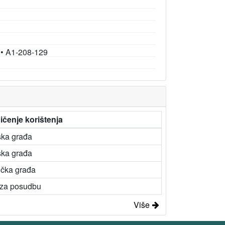
•
A1-208-129
ičenje korištenja
ska građa
ska građa
ička građa
 za posudbu
Više