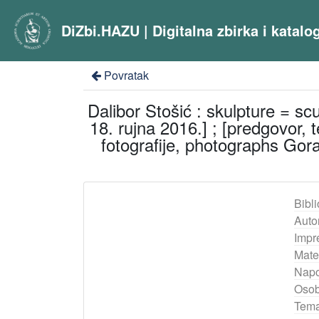
DiZbi.HAZU | Digitalna zbirka i katal
Povratak
Dalibor Stošić : skulpture = sc
18. rujna 2016.] ; [predgovor, 
fotografije, photographs Gor
Bibli
Auto
Impr
Mater
Nap
Osob
Tema