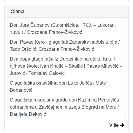
Članci
Don Jure Čubanov (Sutomišćica, 1760. – Lukoran,
1830.) / Grozdana Franov-Živković
Don Pavao Kero - glagoljaš Zadarske nadbiskupije /
Tado Oršolić, Grozdana Franov-Živković
Dva popa glagoljaša iz Dubašnice na otoku Krku i
njihove škole: Ivan Kraljić – Skutlić i Pavao Milovčić –
Jurović / Tomislav Galović
Glagoljaška ostavština don Luke Jelića / Mate
Bobanović
Glagoljska rukopisna građa don Kažimira Perkovića
pohranjena u Zavičajnom muzeju Biograd na Moru /
Danijela Deković
Više