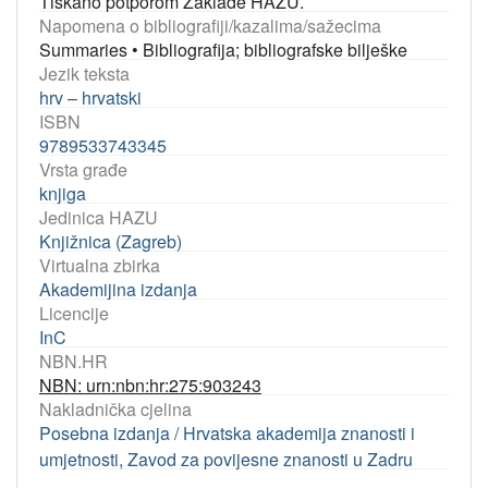
Tiskano potporom Zaklade HAZU.
Napomena o bibliografiji/kazalima/sažecima
Summaries
•
Bibliografija; bibliografske bilješke
Jezik teksta
hrv – hrvatski
ISBN
9789533743345
Vrsta građe
knjiga
Jedinica HAZU
Knjižnica (Zagreb)
Virtualna zbirka
Akademijina izdanja
Licencije
InC
NBN.HR
NBN: urn:nbn:hr:275:903243
Nakladnička cjelina
Posebna izdanja / Hrvatska akademija znanosti i
umjetnosti, Zavod za povijesne znanosti u Zadru