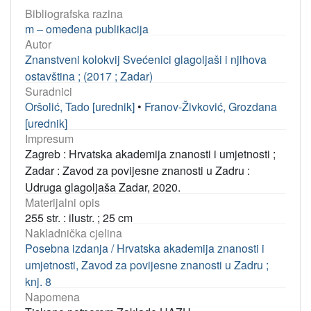
Bibliografska razina
m – omeđena publikacija
Autor
Znanstveni kolokvij Svećenici glagoljaši i njihova
ostavština ; (2017 ; Zadar)
Suradnici
Oršolić, Tado [urednik]
•
Franov-Živković, Grozdana
[urednik]
Impresum
Zagreb : Hrvatska akademija znanosti i umjetnosti ;
Zadar : Zavod za povijesne znanosti u Zadru :
Udruga glagoljaša Zadar, 2020.
Materijalni opis
255 str. : ilustr. ; 25 cm
Nakladnička cjelina
Posebna izdanja / Hrvatska akademija znanosti i
umjetnosti, Zavod za povijesne znanosti u Zadru ;
knj. 8
Napomena