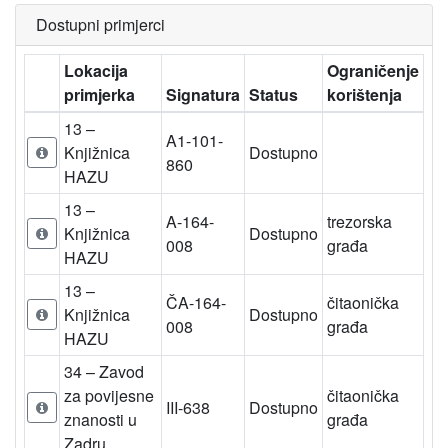
Dostupni primjerci
Lokacija
Ograničenje
primjerka
Signatura
Status
korištenja
13 –
A1-101-
Knjižnica
Dostupno
860
HAZU
13 –
A-164-
trezorska
Knjižnica
Dostupno
008
građa
HAZU
13 –
ČA-164-
čitaonička
Knjižnica
Dostupno
008
građa
HAZU
34 – Zavod
za povijesne
čitaonička
III-638
Dostupno
znanosti u
građa
Zadru