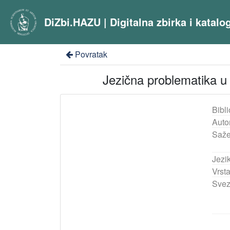
DiZbi.HAZU | Digitalna zbirka i katal
Povratak
Jezična problematika u
Bibli
Auto
Saže
Jezik
Vrst
Svez