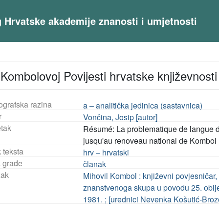
og Hrvatske akademije znanosti i umjetnosti
 Kombolovoj Povijesti hrvatske književnost
ografska razina
a – analitička jedinica (sastavnica)
r
Vončina, Josip [autor]
tak
Résumé: La problematique de langue dan
jusqu'au renoveau national de Kombol
 teksta
hrv – hrvatski
a građe
članak
ak
Mihovil Kombol : književni povjesničar, 
znanstvenoga skupa u povodu 25. obljet
1981. ; [urednici Nevenka Košutić-Broz