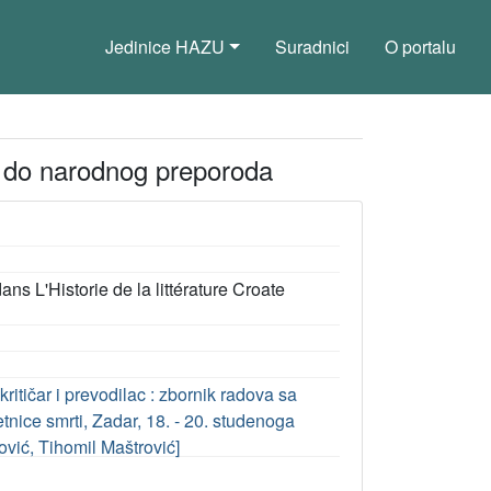
Jedinice HAZU
Suradnici
O portalu
i do narodnog preporoda
s L'Historie de la littérature Croate
kritičar i prevodilac : zbornik radova sa
nice smrti, Zadar, 18. - 20. studenoga
ović, Tihomil Maštrović]