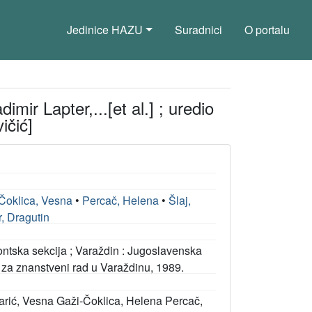
Jedinice HAZU
Suradnici
O portalu
imir Lapter,...[et al.] ; uredio
ičić]
Čoklica, Vesna
•
Percač, Helena
•
Šlaj,
, Dragutin
ontska sekcija ; Varaždin : Jugoslavenska
 za znanstveni rad u Varaždinu, 1989.
rinjarić, Vesna Gaži-Čoklica, Helena Percač,