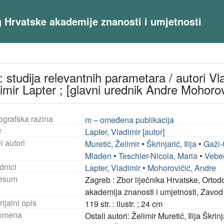
og Hrvatske akademije znanosti i umjetnosti
: studija relevantnih parametara / autori Vlad
imir Lapter ; [glavni urednik Andre Mohorov
ografska razina
m – omeđena publikacija
r
Lapter, Vladimir [autor]
i autori
Muretić, Želimir
•
Škrinjarić, Ilija
•
Gaži-
Mladen
•
Teschler-Nicola, Maria
•
Veber
dnici
Lapter, Vladimir
•
Mohorovičić, Andre
esum
Zagreb : Zbor liječnika Hrvatske, Ortod
akademija znanosti i umjetnosti, Zavod
ijalni opis
119 str. : ilustr. ; 24 cm
omena
Ostali autori: Želimir Muretić, Ilija Šk