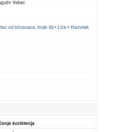
agutin Veber.
edan od blizanaca, trojki itd
•
Lice
•
Razvitak
čenje korištenja