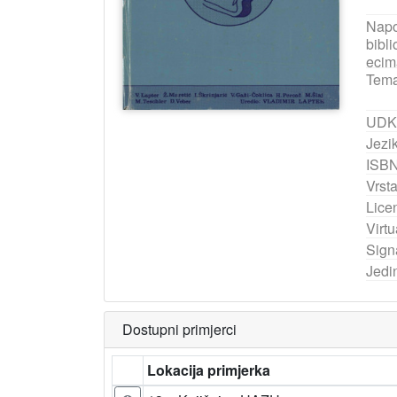
Nap
bibli
ecim
Tema
UDK
Jezik
ISB
Vrst
Lice
Virtu
Sign
Jedi
Dostupni primjerci
Lokacija primjerka