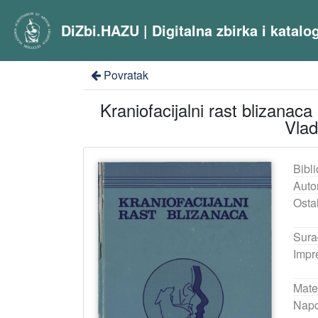
DiZbi.HAZU | Digitalna zbirka i katal
Povratak
Kraniofacijalni rast blizanaca 
Vlad
Bibli
Auto
Ostal
Sura
Impr
Mater
Nap