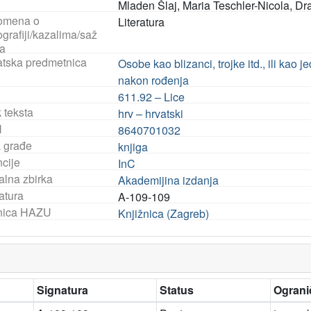
Mladen Šlaj, Maria Teschler-Nicola, Dr
omena o
Literatura
ografiji/kazalima/saž
a
tska predmetnica
Osobe kao blizanci, trojke itd., ili kao j
nakon rođenja
611.92 – Lice
 teksta
hrv – hrvatski
N
8640701032
a građe
knjiga
ncije
InC
alna zbirka
Akademijina izdanja
atura
A-109-109
nica HAZU
Knjižnica (Zagreb)
Signatura
Status
Ograni