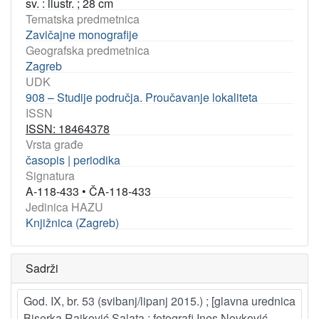
sv. : ilustr. ; 28 cm
Tematska predmetnica
Zavičajne monografije
Geografska predmetnica
Zagreb
UDK
908 – Studije područja. Proučavanje lokaliteta
ISSN
ISSN: 18464378
Vrsta građe
časopis | periodika
Signatura
A-118-433
•
ČA-118-433
Jedinica HAZU
Knjižnica (Zagreb)
Sadrži
God. IX, br. 53 (svibanj/lipanj 2015.) ; [glavna urednica
Biserka Rajković Salata ; fotografi Ines Novković,