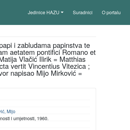
Jedinice HAZU
Suradnici
O portalu
 papi i zabludama papinstva te
tram aetatem pontifici Romano et
tija Vlačić Ilirik = Matthias
ta vertit Vincentius Vitezica ;
vor napisao Mijo Mirković =
ić, Mijo
sti i umjetnosti, 1960.