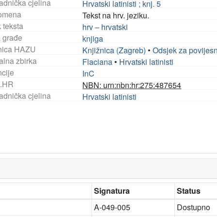
adnička cjelina
Hrvatski latinisti ; knj. 5
omena
Tekst na hrv. jeziku.
 teksta
hrv – hrvatski
a građe
knjiga
nica HAZU
Knjižnica (Zagreb)
•
Odsjek za povijes
alna zbirka
Flaciana
•
Hrvatski latinisti
ncije
InC
.HR
NBN: urn:nbn:hr:275:487654
adnička cjelina
Hrvatski latinisti
Signatura
Status
A-049-005
Dostupno