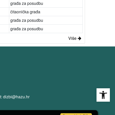
građa za posudbu
čitaonička građa
građa za posudbu
građa za posudbu
Više
Open
t: dizbi@hazu.hr