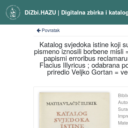
DiZbi.HAZU | Digitalna zbirka i katal
Povratak
Katalog svjedoka istine koji 
pismeno iznosili borbene misli 
papismi erroribus reclamarun
Flacius Illyricus ; odabrana p
priredio Veljko Gortan = v
Bibli
Auto
Sura
Impr
Mater