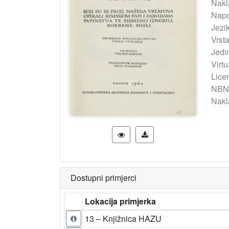
Nakl
Nap
Jezik
Vrst
Jedi
Virtu
Lice
NBN
Nakl
Dostupni primjerci
Lokacija primjerka
13 – Knjižnica HAZU