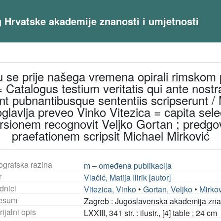
og Hrvatske akademije znanosti i umjetnosti
su se prije našega vremena opirali rimskom
= Catalogus testium veritatis qui ante nos
t pubnantibusque sententiis scripserunt / Ma
oglavlja preveo Vinko Vitezica = capita selec
ersionem recognovit Veljko Gortan ; predgo
praefationem scripsit Michael Mirković
ografska razina
m – omeđena publikacija
r
Vlačić, Matija Ilirik [autor]
dnici
Vitezica, Vinko
•
Gortan, Veljko
•
Mirkov
esum
Zagreb : Jugoslavenska akademija znano
ijalni opis
LXXIII, 341 str. : ilustr., [4] table ; 24 cm