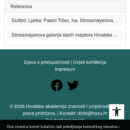
Referenca
Dulibić, Ljerka; Pasini Tržec, Iva. Strossmayerova zbirka starih majstora. Zagreb: HAZU, 2018.
Strossmayerova galerija starih majstora Hrvatske akademije znanosti i umjetnosti [mrežno mjesto/web sites], HAZU.
Izjava o pristupačnosti
|
Uvjeti korištenja
Impresum
Open
© 2026 Hrvatska akademija znanosti i umjetnosti. Sva
prava pridržana. | Kontakt: dizbi@hazu.hr
Svi dostupni zapisi
Ova stranica koristi kolačiće radi poboljšanja korisničkog iskustva i