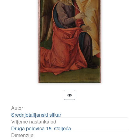
Autor
Srednjotalijanski slikar
Vrijeme nastanka od
Druga polovica 15. stoljeća
Dimenzije