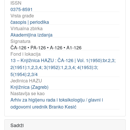
ISSN
0375-8591
Vrsta građe
časopis | periodika
Virtualna zbirka
Akademijina izdanja
Signatura
ČA-126
•
PA-126
•
A-126
•
A1-126
Fond i lokacija
13 – Knjižnica HAZU : ČA-126 | Vol. 1(1950):br.2,3;
2(1951):1,2,3,4; 3(1952):1,2,3,4; 4(1953):3;
5(1954):2,3/4
Jedinica HAZU
Knjižnica (Zagreb)
Nastavlja se kao
Arhiv za higijenu rada i toksikologiju / glavni i
odgovorni urednik Branko Kesić
Sadrži