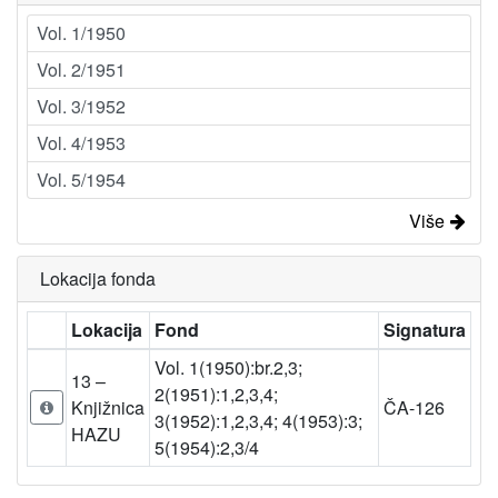
Vol. 1/1950
Vol. 2/1951
Vol. 3/1952
Vol. 4/1953
Vol. 5/1954
Više
Lokacija fonda
Lokacija
Fond
Signatura
Vol. 1(1950):br.2,3;
13 –
2(1951):1,2,3,4;
Knjižnica
ČA-126
3(1952):1,2,3,4; 4(1953):3;
HAZU
5(1954):2,3/4