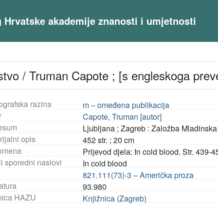
og Hrvatske akademije znanosti i umjetnosti
stvo / Truman Capote ; [s engleskoga prev
ografska razina
m – omeđena publikacija
r
Capote, Truman [autor]
esum
Ljubljana ; Zagreb : Založba Mladinska
ijalni opis
452 str. ; 20 cm
omena
Prijevod djela: In cold blood. Str. 439
i sporedni naslovi
In cold blood
821.111(73)-3 – Američka proza
atura
93.980
nica HAZU
Knjižnica (Zagreb)