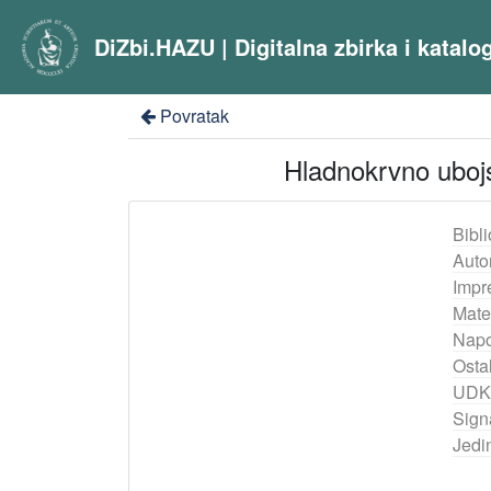
DiZbi.HAZU | Digitalna zbirka i katal
Povratak
Hladnokrvno uboj
Bibli
Auto
Impr
Mater
Nap
Ostal
UDK
Sign
Jedi