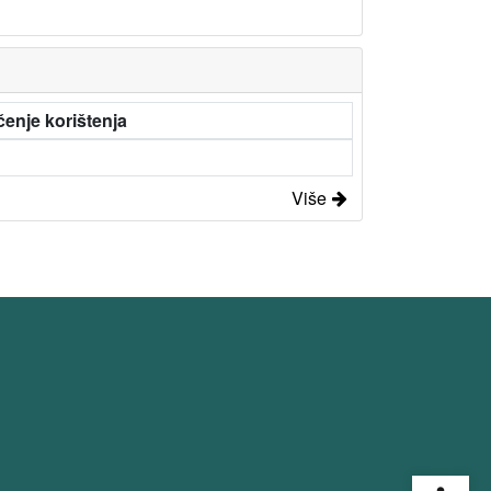
enje korištenja
Više
Open