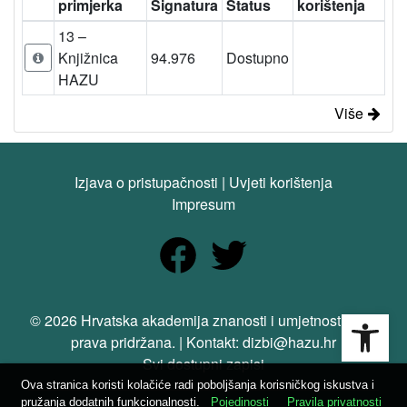
primjerka
Signatura
Status
korištenja
13 –
Knjižnica
94.976
Dostupno
HAZU
Više
Izjava o pristupačnosti
|
Uvjeti korištenja
Impresum
Open
© 2026 Hrvatska akademija znanosti i umjetnosti. Sva
prava pridržana. | Kontakt: dizbi@hazu.hr
Svi dostupni zapisi
Ova stranica koristi kolačiće radi poboljšanja korisničkog iskustva i
pružanja dodatnih funkcionalnosti.
Pojedinosti
Pravila privatnosti