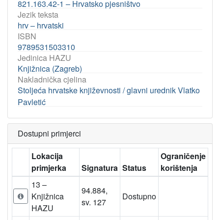
821.163.42-1 – Hrvatsko pjesništvo
Jezik teksta
hrv – hrvatski
ISBN
9789531503310
Jedinica HAZU
Knjižnica (Zagreb)
Nakladnička cjelina
Stoljeća hrvatske književnosti / glavni urednik Vlatko
Pavletić
Dostupni primjerci
Lokacija
Ograničenje
primjerka
Signatura
Status
korištenja
13 –
94.884,
Knjižnica
Dostupno
sv. 127
HAZU