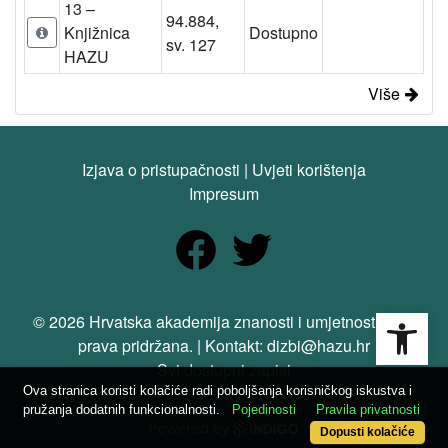
13 –
94.884,
Knjižnica
Dostupno
sv. 127
HAZU
Više
Izjava o pristupačnosti
|
Uvjeti korištenja
Impresum
Open
© 2026 Hrvatska akademija znanosti i umjetnosti. Sva
prava pridržana. | Kontakt: dizbi@hazu.hr
Svi dostupni zapisi
Ova stranica koristi kolačiće radi poboljšanja korisničkog iskustva i
pružanja dodatnih funkcionalnosti.
Pojedinosti
Pravila privatnosti
Dopusti kolačiće