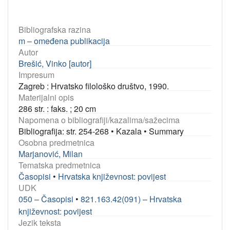
Bibliografska razina
m – omeđena publikacija
Autor
Brešić, Vinko [autor]
Impresum
Zagreb : Hrvatsko filološko društvo, 1990.
Materijalni opis
286 str. : faks. ; 20 cm
Napomena o bibliografiji/kazalima/sažecima
Bibliografija: str. 254-268
•
Kazala
•
Summary
Osobna predmetnica
Marjanović, Milan
Tematska predmetnica
Časopisi
•
Hrvatska književnost: povijest
UDK
050 – Časopisi
•
821.163.42(091) – Hrvatska
književnost: povijest
Jezik teksta