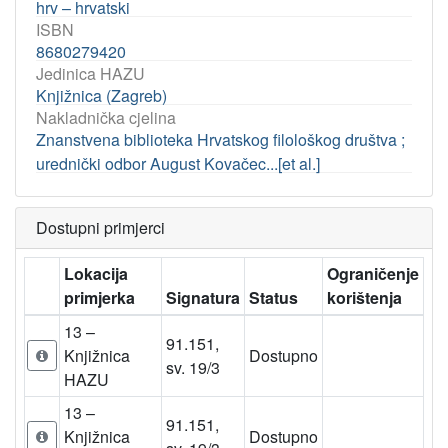
hrv – hrvatski
ISBN
8680279420
Jedinica HAZU
Knjižnica (Zagreb)
Nakladnička cjelina
Znanstvena biblioteka Hrvatskog filološkog društva ;
urednički odbor August Kovačec...[et al.]
Dostupni primjerci
Lokacija
Ograničenje
primjerka
Signatura
Status
korištenja
13 –
91.151,
Knjižnica
Dostupno
sv. 19/3
HAZU
13 –
91.151,
Knjižnica
Dostupno