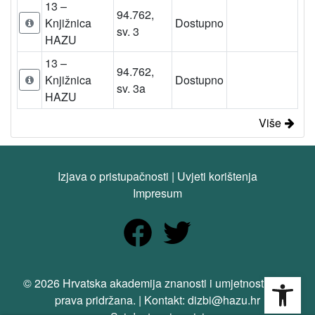
13 –
94.762,
Knjižnica
Dostupno
sv. 3
HAZU
13 –
94.762,
Knjižnica
Dostupno
sv. 3a
HAZU
Više
Izjava o pristupačnosti
|
Uvjeti korištenja
Impresum
Open
© 2026 Hrvatska akademija znanosti i umjetnosti. Sva
prava pridržana. | Kontakt: dizbi@hazu.hr