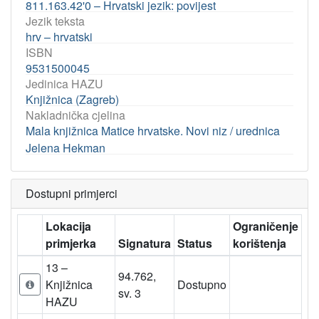
811.163.42'0 – Hrvatski jezik: povijest
Jezik teksta
hrv – hrvatski
ISBN
9531500045
Jedinica HAZU
Knjižnica (Zagreb)
Nakladnička cjelina
Mala knjižnica Matice hrvatske. Novi niz / urednica
Jelena Hekman
Dostupni primjerci
Lokacija
Ograničenje
primjerka
Signatura
Status
korištenja
13 –
94.762,
Knjižnica
Dostupno
sv. 3
HAZU