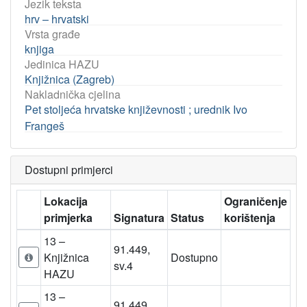
Jezik teksta
hrv – hrvatski
Vrsta građe
knjiga
Jedinica HAZU
Knjižnica (Zagreb)
Nakladnička cjelina
Pet stoljeća hrvatske književnosti ; urednik Ivo
Frangeš
Dostupni primjerci
Lokacija
Ograničenje
primjerka
Signatura
Status
korištenja
13 –
91.449,
Knjižnica
Dostupno
sv.4
HAZU
13 –
91.449,