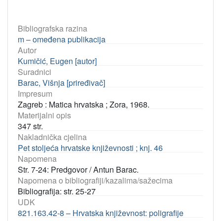
Bibliografska razina
m – omeđena publikacija
Autor
Kumičić, Eugen [autor]
Suradnici
Barac, Višnja [priređivač]
Impresum
Zagreb : Matica hrvatska ; Zora, 1968.
Materijalni opis
347 str.
Nakladnička cjelina
Pet stoljeća hrvatske književnosti ; knj. 46
Napomena
Str. 7-24: Predgovor / Antun Barac.
Napomena o bibliografiji/kazalima/sažecima
Bibliografija: str. 25-27
UDK
821.163.42-8 – Hrvatska književnost: poligrafije