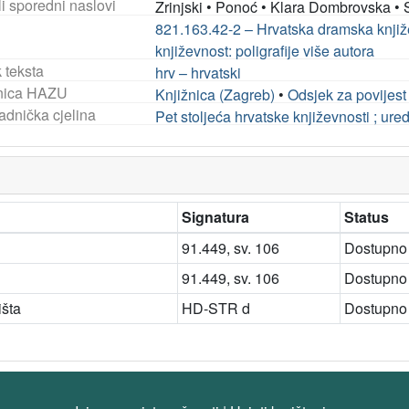
i sporedni naslovi
Zrinjski
•
Ponoć
•
Klara Dombrovska
•
821.163.42-2 – Hrvatska dramska knji
književnost: poligrafije više autora
 teksta
hrv – hrvatski
nica HAZU
Knjižnica (Zagreb)
•
Odsjek za povijest
adnička cjelina
Pet stoljeća hrvatske književnosti ; ure
Signatura
Status
91.449, sv. 106
Dostupno
91.449, sv. 106
Dostupno
išta
HD-STR d
Dostupno