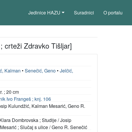
Jedinice HAZU
Suradnici
O portalu
 ; crteži Zdravko Tišljar]
ć, Kalman
•
Senečić, Geno
•
Jelčić,
tr. ; 20 cm
nik Ivo Frangeš ; knj. 106
 Josip Kulundžić, Kalman Mesarić, Geno R.
 ; Klara Dombrovska ; Studije / Josip
Mesarić ; Slučaj s ulice / Geno R. Senečić