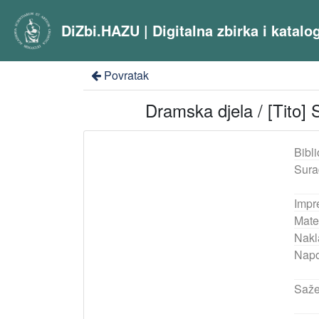
DiZbi.HAZU | Digitalna zbirka i katal
Povratak
Dramska djela / [Tito] St
Bibli
Sura
Impr
Mater
Nakl
Nap
Saže