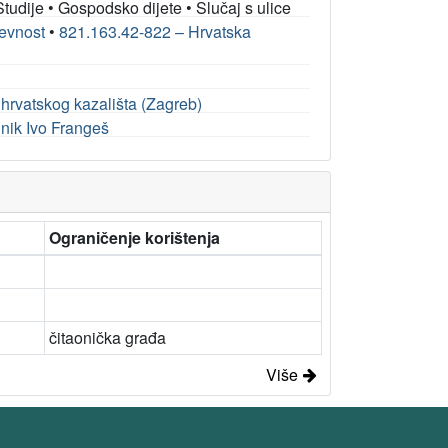
Studije
•
Gospodsko dijete
•
Slučaj s ulice
ževnost
•
821.163.42-822 – Hrvatska
 hrvatskog kazališta (Zagreb)
dnik Ivo Frangeš
Ograničenje korištenja
čitaonička građa
Više