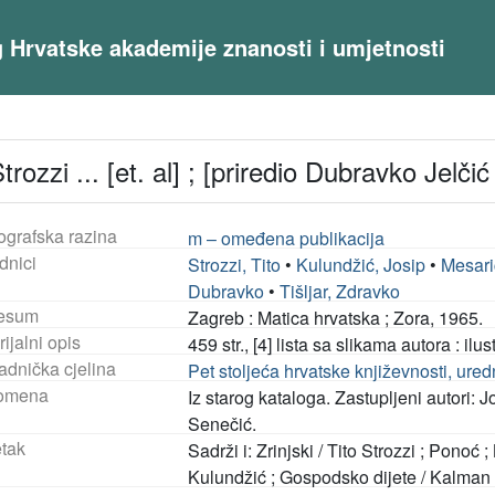
og Hrvatske akademije znanosti i umjetnosti
rozzi ... [et. al] ; [priredio Dubravko Jelčić
ografska razina
m – omeđena publikacija
dnici
Strozzi, Tito
•
Kulundžić, Josip
•
Mesari
Dubravko
•
Tišljar, Zdravko
esum
Zagreb : Matica hrvatska ; Zora, 1965.
ijalni opis
459 str., [4] lista sa slikama autora : ilus
adnička cjelina
Pet stoljeća hrvatske književnosti, ured
omena
Iz starog kataloga. Zastupljeni autori:
Senečić.
tak
Sadrži i: Zrinjski / Tito Strozzi ; Ponoć
Kulundžić ; Gospodsko dijete / Kalman 