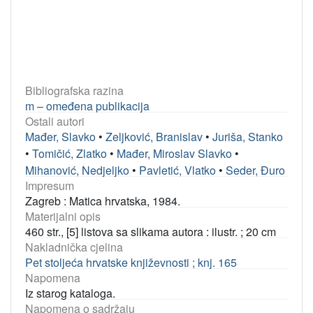
Bibliografska razina
m – omeđena publikacija
Ostali autori
Mađer, Slavko
•
Zeljković, Branislav
•
Juriša, Stanko
•
Tomičić, Zlatko
•
Mađer, Miroslav Slavko
•
Mihanović, Nedjeljko
•
Pavletić, Vlatko
•
Seder, Đuro
Impresum
Zagreb : Matica hrvatska, 1984.
Materijalni opis
460 str., [5] listova sa slikama autora : ilustr. ; 20 cm
Nakladnička cjelina
Pet stoljeća hrvatske književnosti ; knj. 165
Napomena
Iz starog kataloga.
Napomena o sadržaju