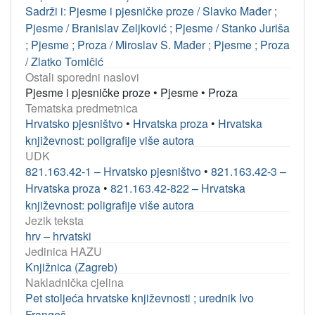
Sadrži i: Pjesme i pjesničke proze / Slavko Mađer ;
Pjesme / Branislav Zeljković ; Pjesme / Stanko Juriša
; Pjesme ; Proza / Miroslav S. Mađer ; Pjesme ; Proza
/ Zlatko Tomičić
Ostali sporedni naslovi
Pjesme i pjesničke proze
•
Pjesme
•
Proza
Tematska predmetnica
Hrvatsko pjesništvo
•
Hrvatska proza
•
Hrvatska
književnost: poligrafije više autora
UDK
821.163.42-1 – Hrvatsko pjesništvo
•
821.163.42-3 –
Hrvatska proza
•
821.163.42-822 – Hrvatska
književnost: poligrafije više autora
Jezik teksta
hrv – hrvatski
Jedinica HAZU
Knjižnica (Zagreb)
Nakladnička cjelina
Pet stoljeća hrvatske književnosti ; urednik Ivo
Frangeš