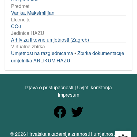
Predmet
Vanka, Maksimilijan
Licencije
CC0
Jedinica HAZU
Arhiv za likovne umjetnosti (Zagreb)
Virtualna zbirka
Umjetnost na razglednicama
•
Zbirka dokumentacije
umjetnika ARLIKUM HAZU
Izjava o pristupačnosti
|
Uvjeti korištenja
Impresum
Open
© 2026 Hrvatska akademija znanosti i umjetnosti. Sva