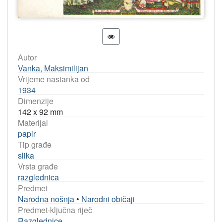
Autor
Vanka, Maksimilijan
Vrijeme nastanka od
1934
Dimenzije
142 x 92 mm
Materijal
papir
Tip građe
slika
Vrsta građe
razglednica
Predmet
Narodna nošnja
•
Narodni običaji
Predmet-ključna riječ
Razglednice