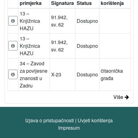
primjerka
Signatura
Status
korištenja
13 –
91.942,
Knjižnica
Dostupno
sv. 62
HAZU
13 –
91.942,
Knjižnica
Dostupno
sv. 62
HAZU
34 – Zavod
za povijesne
čitaonička
X-23
Dostupno
znanosti u
građa
Zadru
Više
Izjava o pristupačnosti
|
Uvjeti korištenja
Impresum