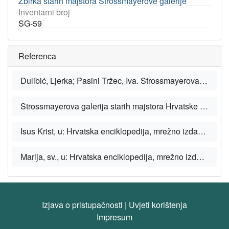
Zbirka starih majstora Strossmayerove galerije
Inventarni broj
SG-59
Referenca
Dulibić, Ljerka; Pasini Tržec, Iva. Strossmayerova zbirka starih majstora. Zagreb: HAZU, 2018.
Strossmayerova galerija starih majstora Hrvatske akademije znanosti i umjetnosti [mrežno mjesto/web sites], HAZU.
Isus Krist, u: Hrvatska enciklopedija, mrežno izdanje. Zagreb: Leksikografski zavod Miroslav Krleža, 2021.
Marija, sv., u: Hrvatska enciklopedija, mrežno izdanje. Zagreb: Leksikografski zavod Miroslav Krleža, 2021.
Izjava o pristupačnosti
|
Uvjeti korištenja
Impresum